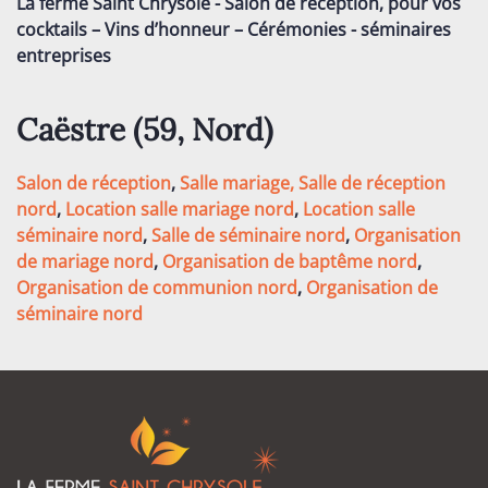
La ferme Saint Chrysole - Salon de réception, pour vos
cocktails – Vins d’honneur – Cérémonies - séminaires
entreprises
Caëstre (59,
Nord
)
Salon de réception
,
Salle mariage,
Salle de réception
nord
,
Location salle mariage nord
,
Location salle
séminaire nord
,
Salle de séminaire nord
,
Organisation
de mariage nord
,
Organisation de baptême nord
,
Organisation de communion nord
,
Organisation de
séminaire nord