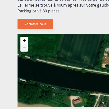
La Ferme se trouve à 400m après sur votre gauche 
Parking privé 80 places
Contactez-nous
+
−