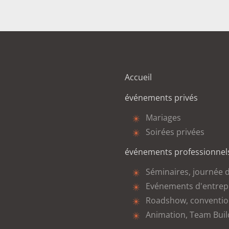
Accueil
événements privés
Mariages
Soirées privées
événements professionnel
Séminaires, journée 
Evénements d'entrep
Roadshow, conventi
Animation, Team Buil