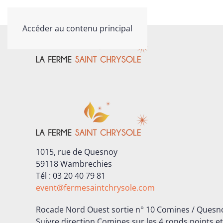
Contactez-nous au
03 20 40 79 81
Accéder au contenu principal
1015, rue de Quesnoy
59118 Wambrechies
Tél : 03 20 40 79 81
event@fermesaintchrysole.com
Rocade Nord Ouest sortie n° 10 Comines / Ques
Suivre direction Comines sur les 4 ronds points