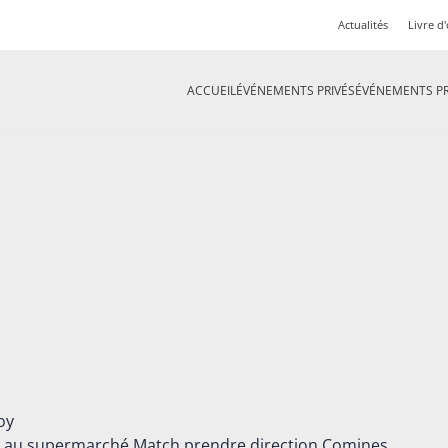
Actualités
Livre d'
ACCUEIL
ÉVÉNEMENTS PRIVÉS
ÉVÉNEMENTS P
noy
 et au supermarché Match prendre direction Comines