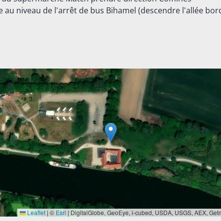
au niveau de l'arrêt de bus Bihamel (descendre l'allée bor
Leaflet
|
©
Esri
| DigitalGlobe, GeoEye, i-cubed, USDA, USGS, AEX, Getm