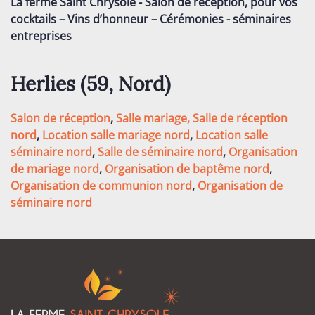
La ferme Saint Chrysole - Salon de réception, pour vos
cocktails – Vins d’honneur – Cérémonies - séminaires
entreprises
Herlies (59,
Nord
)
Salon de réception
,
Salle mariage,
Salle de réception
nord
,
Location salle mariage nord
,
Location salle
séminaire nord
,
Salle de séminaire nord
,
Organisation
de mariage nord
,
Organisation de baptême nord
,
Organisation de communion nord
,
Organisation de
séminaire nord