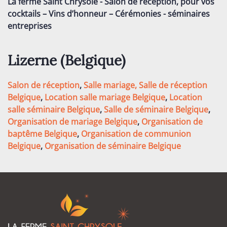
La ferme Saint Chrysole - Salon de réception, pour vos
cocktails – Vins d’honneur – Cérémonies - séminaires
entreprises
Lizerne (
Belgique
)
Salon de réception
,
Salle mariage,
Salle de réception
Belgique
,
Location salle mariage Belgique
,
Location
salle séminaire Belgique
,
Salle de séminaire Belgique
,
Organisation de mariage Belgique
,
Organisation de
baptême Belgique
,
Organisation de communion
Belgique
,
Organisation de séminaire Belgique