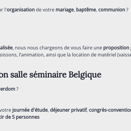
r l'
organisation
de votre
mariage
,
baptême
,
communion
?
alisée
, nous nous chargeons de vous faire une
proposition 
issons, l’animation, ainsi que la location de matériel (vaisse
ion salle séminaire
Belgique
derdom
?
 votre
journée d'étude
,
déjeuner privatif
,
congrès-conventio
tir de 5 personnes