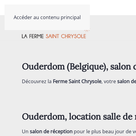
Contactez-nous au
03 20 40 79 81
Accéder au contenu principal
Ouderdom (Belgique), salo
Découvrez la
Ferme Saint Chrysole
, votre
salon d
Ouderdom, location salle de 
Un
salon de réception
pour le plus beau jour de v