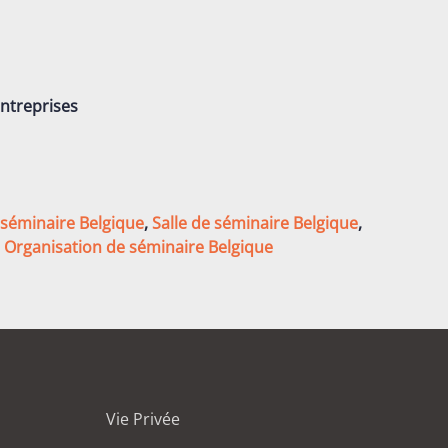
entreprises
 séminaire Belgique
,
Salle de séminaire Belgique
,
,
Organisation de séminaire Belgique
Vie Privée