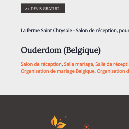
La ferme Saint Chrysole - Salon de réception, pou
Ouderdom (
Belgique
)
Salon de réception
,
Salle mariage,
Salle de récept
Organisation de mariage Belgique
,
Organisation 