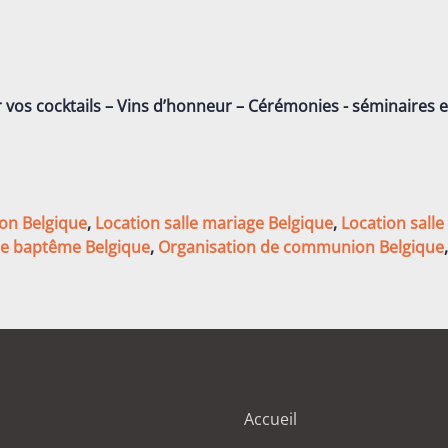
r vos cocktails – Vins d’honneur – Cérémonies - séminaires 
ion Belgique
,
Location salle mariage Belgique
,
Location salle
de baptême Belgique
,
Organisation de communion Belgique
Accueil