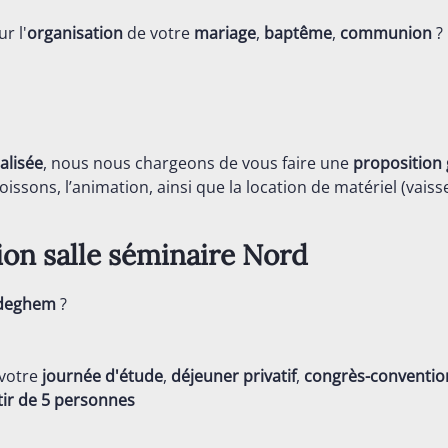
r l'
organisation
de votre
mariage
,
baptême
,
communion
?
alisée
, nous nous chargeons de vous faire une
proposition 
issons, l’animation, ainsi que la location de matériel (vaisse
tion salle séminaire
Nord
rdeghem
?
 votre
journée d'étude
,
déjeuner privatif
,
congrès-conventio
tir de 5 personnes