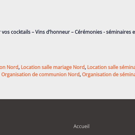
r vos cocktails – Vins d’honneur – Cérémonies - séminaires 
ion Nord
,
Location salle mariage Nord
,
Location salle sémin
,
Organisation de communion Nord
,
Organisation de sémin
Accueil