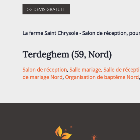
La ferme Saint Chrysole - Salon de réception, pou
Terdeghem (59
, Nord
)
Salon de réception
,
Salle mariage,
Salle de récept
de mariage Nord
,
Organisation de baptême Nord