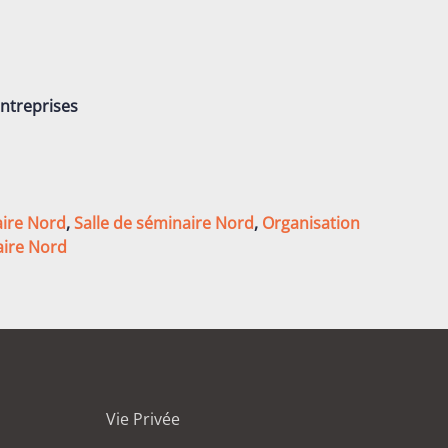
entreprises
aire Nord
,
Salle de séminaire Nord
,
Organisation
aire Nord
Vie Privée