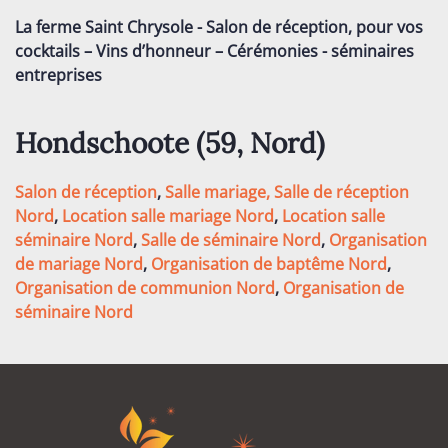
La ferme Saint Chrysole - Salon de réception, pour vos
cocktails – Vins d’honneur – Cérémonies - séminaires
entreprises
Hondschoote (59
, Nord
)
Salon de réception
,
Salle mariage,
Salle de réception
Nord
,
Location salle mariage Nord
,
Location salle
séminaire Nord
,
Salle de séminaire Nord
,
Organisation
de mariage Nord
,
Organisation de baptême Nord
,
Organisation de communion Nord
,
Organisation de
séminaire Nord