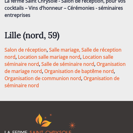
La ferme Saint Chrysole - Salon de réception, pour vos
cocktails – Vins d’honneur – Cérémonies - séminaires
entreprises
Lille (nord, 59)
Salon de réception
,
Salle mariage,
Salle de réception
nord
,
Location salle mariage nord
,
Location salle
séminaire nord
,
Salle de séminaire nord
,
Organisation
de mariage nord
,
Organisation de baptême nord
,
Organisation de communion nord
,
Organisation de
séminaire nord