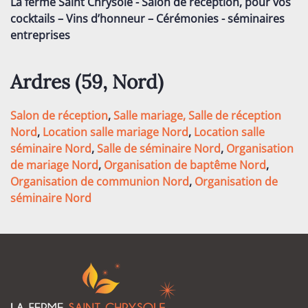
La ferme Saint Chrysole - Salon de réception, pour vos
cocktails – Vins d’honneur – Cérémonies - séminaires
entreprises
Ardres (59
, Nord
)
Salon de réception
,
Salle mariage,
Salle de réception
Nord
,
Location salle mariage Nord
,
Location salle
séminaire Nord
,
Salle de séminaire Nord
,
Organisation
de mariage Nord
,
Organisation de baptême Nord
,
Organisation de communion Nord
,
Organisation de
séminaire Nord