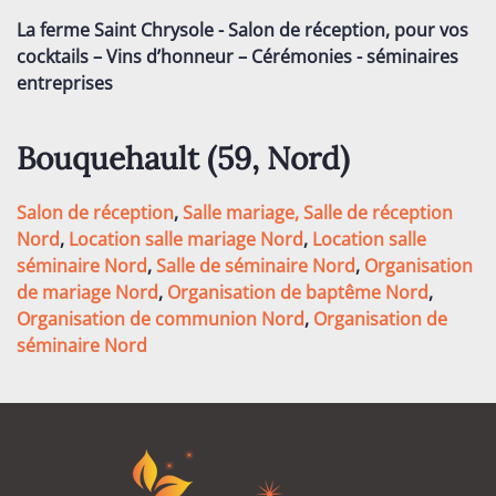
La ferme Saint Chrysole - Salon de réception, pour vos
cocktails – Vins d’honneur – Cérémonies - séminaires
entreprises
Bouquehault (59
, Nord
)
Salon de réception
,
Salle mariage,
Salle de réception
Nord
,
Location salle mariage Nord
,
Location salle
séminaire Nord
,
Salle de séminaire Nord
,
Organisation
de mariage Nord
,
Organisation de baptême Nord
,
Organisation de communion Nord
,
Organisation de
séminaire Nord