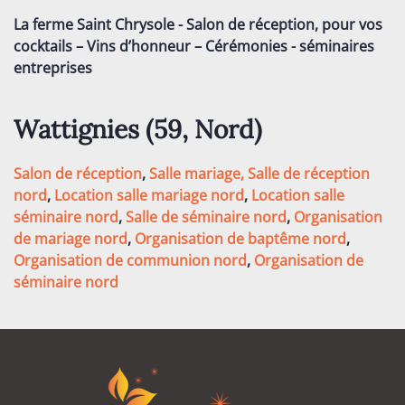
La ferme Saint Chrysole - Salon de réception, pour vos
cocktails – Vins d’honneur – Cérémonies - séminaires
entreprises
Wattignies (59,
Nord
)
Salon de réception
,
Salle mariage,
Salle de réception
nord
,
Location salle mariage nord
,
Location salle
séminaire nord
,
Salle de séminaire nord
,
Organisation
de mariage nord
,
Organisation de baptême nord
,
Organisation de communion nord
,
Organisation de
séminaire nord