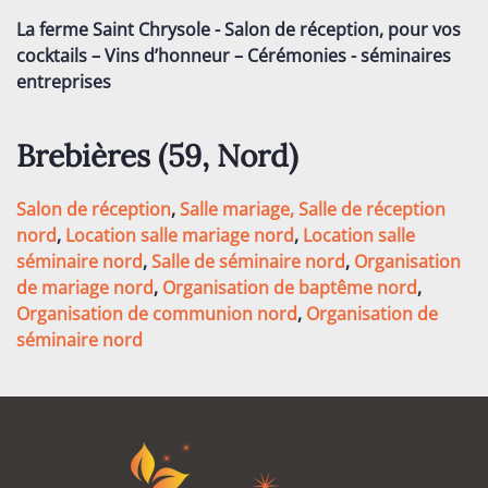
La ferme Saint Chrysole - Salon de réception, pour vos
cocktails – Vins d’honneur – Cérémonies - séminaires
entreprises
Brebières (59,
Nord
)
Salon de réception
,
Salle mariage,
Salle de réception
nord
,
Location salle mariage nord
,
Location salle
séminaire nord
,
Salle de séminaire nord
,
Organisation
de mariage nord
,
Organisation de baptême nord
,
Organisation de communion nord
,
Organisation de
séminaire nord